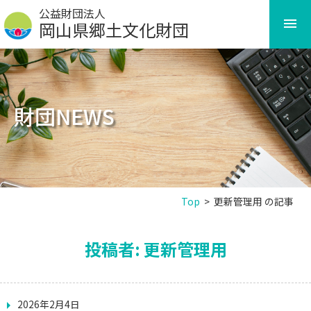
Skip
公益財団法人
to
岡山県郷土文化財団
content
財団NEWS
Top
>
更新管理用 の記事
投稿者:
更新管理用
2026年2月4日