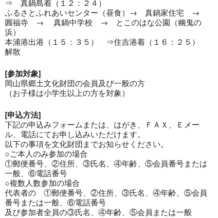
⇒ 真鍋島着（１２：２４）
ふるさとふれあいセンター（昼食）→ 真鍋家住宅 →
圓福寺 → 真鍋中学校 → とこのはな公園（幽鬼の
浜）
本浦港出港（１５：３５） ⇒住吉港着（１６：２５）
解散
[参加対象]
岡山県郷土文化財団の会員及び一般の方
（お子様は小学生以上の方を対象）
[申込方法]
下記の申込みフォームまたは、はがき、ＦＡＸ、Ｅメー
ル、電話にてお申し込みいただけます。
以下の事項を文化財団までお知らせください。
○ご本人のみ参加の場合
①郵便番号、②住所、③氏名、④年齢、⑤会員番号または
一般、⑥電話番号
○複数人数参加の場合
代表者の ①郵便番号、②住所、③氏名、④年齢、⑤会員
番号または一般、⑥電話番号
及び参加者全員の③氏名、④年齢、⑤会員または一般