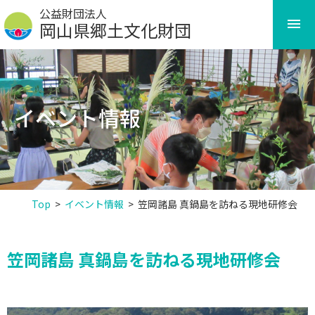
Skip
公益財団法人
to
岡山県郷土文化財団
content
イベント情報
Top
>
イベント情報
>
笠岡諸島 真鍋島を訪ねる現地研修会
笠岡諸島 真鍋島を訪ねる現地研修会