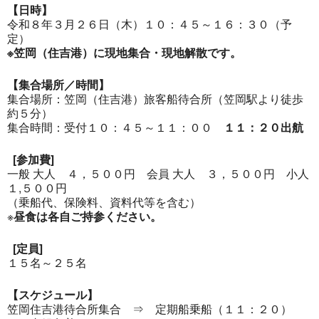
【日時】
令和８年３月２６日（木）１０：４５～１６：３０（予
定）
※笠岡（住吉港）に現地集合・現地解散です。
【集合場所／時間】
集合場所：笠岡（住吉港）旅客船待合所（笠岡駅より徒歩
約５分）
集合時間：受付１０：４５～１１：００
１１：２０出航
[参加費]
一般 大人 ４，５００円 会員 大人 ３，５００円 小人
１,５００円
（乗船代、保険料、資料代等を含む）
※
昼食は各自ご持参ください。
[定員]
１５名～２５名
【スケジュール】
笠岡住吉港待合所集合 ⇒ 定期船乗船（１１：２０）