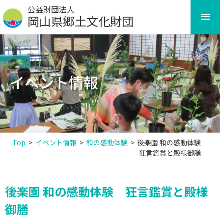
Skip
公益財団法人
to
岡山県郷土文化財団
content
イベント情報
Top
>
イベント情報
>
和の感動体験
>
後楽園 和の感動体験
狂言鑑賞と殿様御膳
後楽園 和の感動体験 狂言鑑賞と殿様
御膳