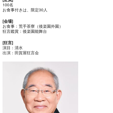
100名
お食事付きは、限定30人
[会場]
お食事：荒手茶寮（後楽園外園）
狂言鑑賞：後楽園能舞台
[狂言]
演目：清水
出演：田賀屋狂言会