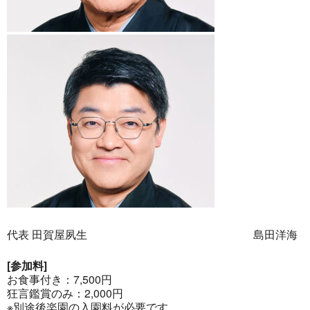
代表 田賀屋夙生 島田洋海
[参加料]
お食事付き：7,500円
狂言鑑賞のみ：2,000円
※別途後楽園の入園料が必要です。