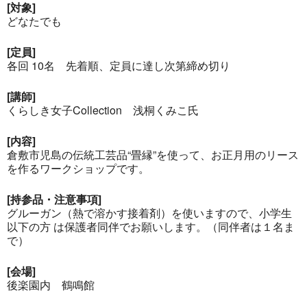
[対象]
どなたでも
[定員]
各回 10名 先着順、定員に達し次第締め切り
[講師]
くらしき女子Collection 浅桐くみこ氏
[内容]
倉敷市児島の伝統工芸品“畳縁”を使って、お正月用のリース
を作るワークショップです。
[持参品・注意事項]
グルーガン（熱で溶かす接着剤）を使いますので、小学生
以下の方 は保護者同伴でお願いします。（同伴者は１名ま
で）
[会場]
後楽園内 鶴鳴館