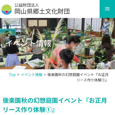
Skip
公益財団法人
to
岡山県郷土文化財団
content
イベント情報
Top
>
イベント情報
>
後楽園秋の幻想庭園イベント『お正月
リース作り体験①』
後楽園秋の幻想庭園イベント『お正月
リース作り体験①』