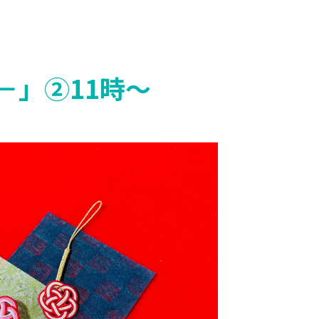
－」②11時～