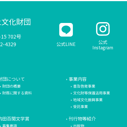
土文化財団
15 702号
公式
32-4329
公式LINE
Instagram
財団について
事業内容
財団の概要
普及啓発事業
財務に関する資料
文化財等保護活用事業
地域文化振興事業
受託事業
内田百閒文学賞
刊行物等紹介
募集要項
出版物