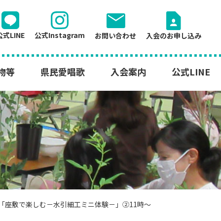
mail
contact_page
公式LINE
公式Instagram
お問い合わせ
入会のお申し込み
物等
県民愛唱歌
入会案内
公式LINE
 「座敷で楽しむ－水引細工ミニ体験－」②11時～